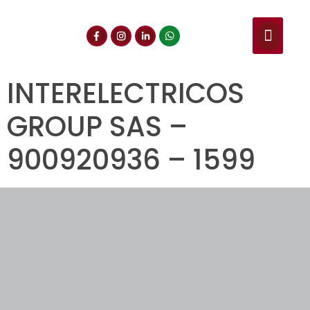
NUESTROS SERVIC
CONSULTA DE CE
DOCUMENTOS DE INT
INTERELECTRICOS
GROUP SAS –
900920936 – 1599