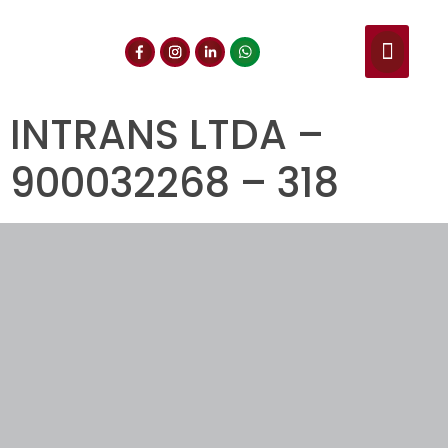
NUESTROS SERVIC
CONSULTA DE CE
DOCUMENTOS DE INT
INTRANS LTDA –
900032268 – 318