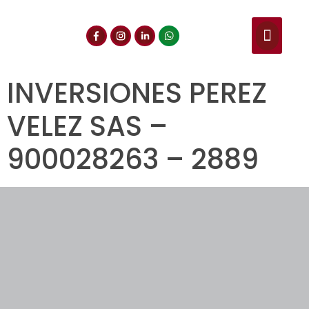
NUESTROS SERVIC
CONSULTA DE CE
DOCUMENTOS DE INT
INVERSIONES PEREZ
VELEZ SAS –
900028263 – 2889