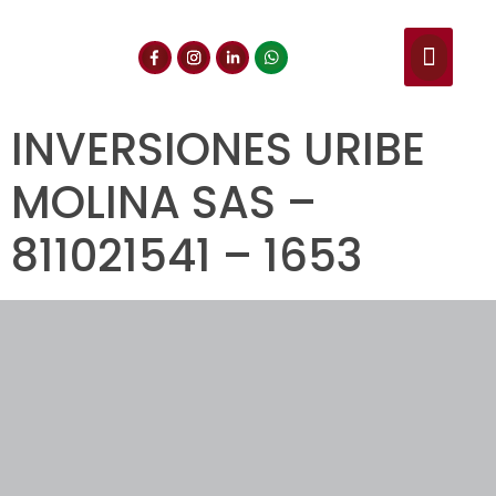
NUESTROS SERVIC
CONSULTA DE CE
DOCUMENTOS DE INT
INVERSIONES URIBE
MOLINA SAS –
811021541 – 1653