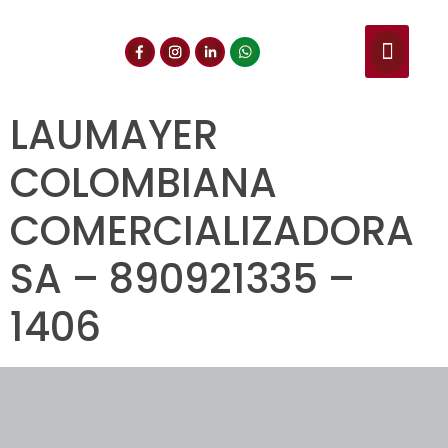
NUESTROS SERVIC
CONSULTA DE CE
DOCUMENTOS DE INT
LAUMAYER
COLOMBIANA
COMERCIALIZADORA
SA – 890921335 –
1406