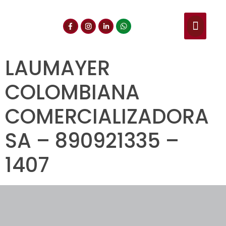
NUESTROS SERVIC
CONSULTA DE CE
DOCUMENTOS DE INT
LAUMAYER
COLOMBIANA
COMERCIALIZADORA
SA – 890921335 –
1407