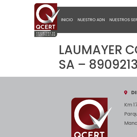
INICIO
NUESTRO ADN
NUESTROS SE
LAUMAYER C
SA – 8909213
D
Km 17
Parq
Manan