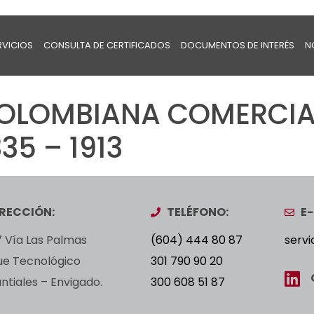
RVICIOS
CONSULTA DE CERTIFICADOS
DOCUMENTOS DE INTERÉS
N
OLOMBIANA COMERCIA
35 – 1913
IRECCIÓN:
TELÉFONO:
E-
 Vía Las Palmas
(604) 444 80 87
servi
ue Tecnológico
301 790 90 20
tiales – Envigado.
300 608 51 87