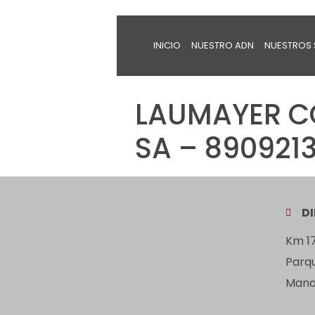
INICIO
NUESTRO ADN
NUESTROS 
LAUMAYER C
SA – 8909213
D
Km 17
Parq
Manan