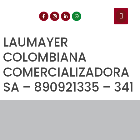
NUESTROS SERVIC
CONSULTA DE CE
DOCUMENTOS DE INT
LAUMAYER
COLOMBIANA
COMERCIALIZADORA
SA – 890921335 – 341