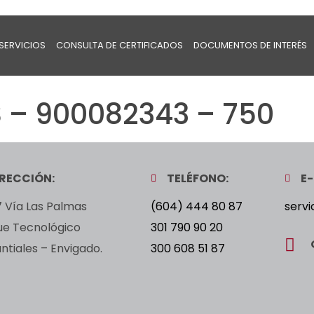
SERVICIOS
CONSULTA DE CERTIFICADOS
DOCUMENTOS DE INTERÉS
S – 900082343 – 750
IRECCIÓN:
TELÉFONO:
E-
 Vía Las Palmas
(604) 444 80 87
servi
ue Tecnológico
301 790 90 20
tiales – Envigado.
300 608 51 87