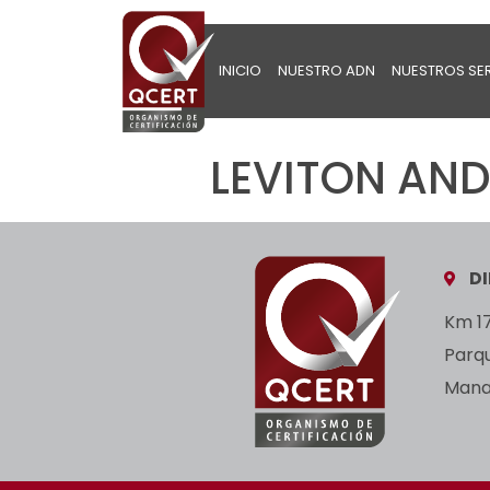
INICIO
NUESTRO ADN
NUESTROS SE
LEVITON AND
D
Km 17
Parq
Manan