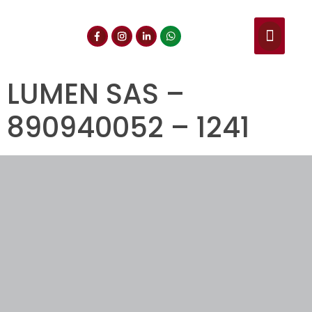
NUESTROS SERVIC
CONSULTA DE CE
DOCUMENTOS DE INT
LUMEN SAS –
890940052 – 1241