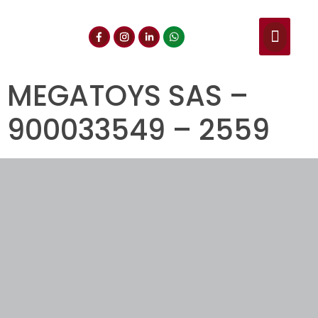
NUESTROS SERVIC
CONSULTA DE CE
DOCUMENTOS DE INT
MEGATOYS SAS –
900033549 – 2559