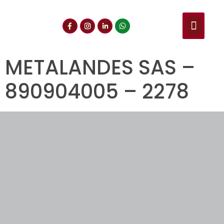
NUESTROS SERVIC
CONSULTA DE CE
DOCUMENTOS DE INT
METALANDES SAS –
890904005 – 2278