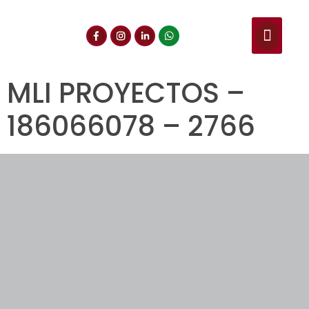
NUESTROS SERVIC
CONSULTA DE CE
DOCUMENTOS DE INT
MLI PROYECTOS –
186066078 – 2766