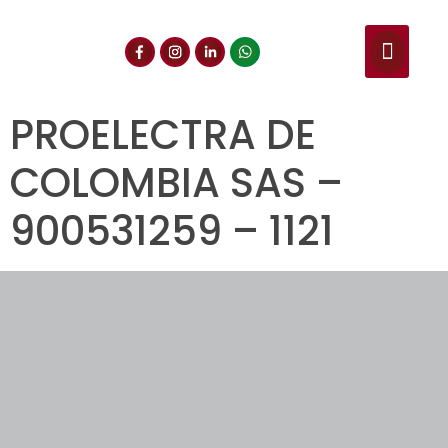
NUESTROS SERVIC
CONSULTA DE CE
DOCUMENTOS DE INT
PROELECTRA DE
COLOMBIA SAS –
900531259 – 1121