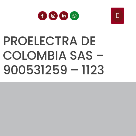
NUESTROS SERVIC
CONSULTA DE CE
DOCUMENTOS DE INT
PROELECTRA DE
COLOMBIA SAS –
900531259 – 1123