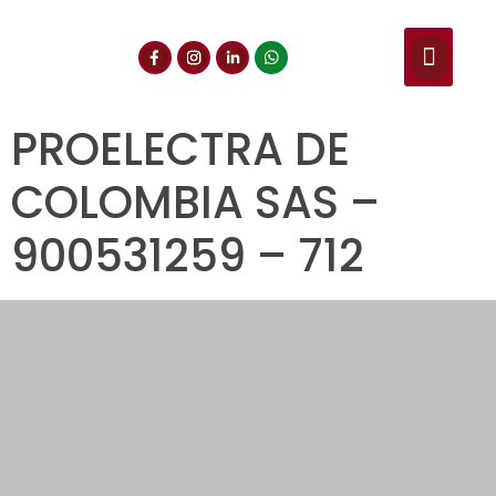
NUESTROS SERVIC
CONSULTA DE CE
DOCUMENTOS DE INT
PROELECTRA DE
COLOMBIA SAS –
900531259 – 712