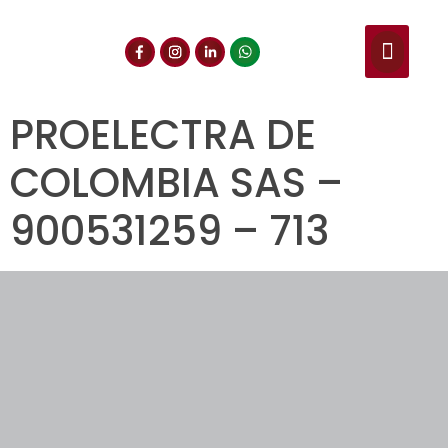
NUESTROS SERVIC
CONSULTA DE CE
DOCUMENTOS DE INT
PROELECTRA DE
COLOMBIA SAS –
900531259 – 713