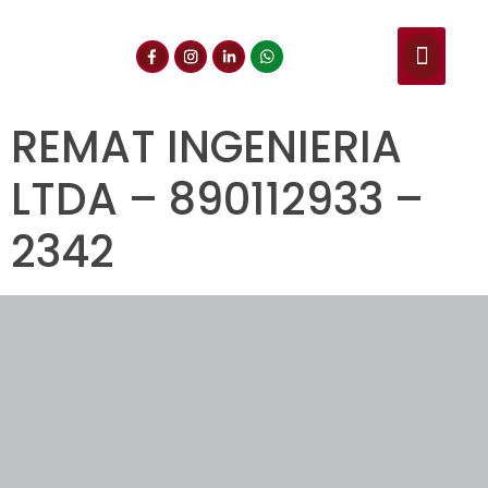
NUESTROS SERVIC
CONSULTA DE CE
DOCUMENTOS DE INT
REMAT INGENIERIA
LTDA – 890112933 –
2342