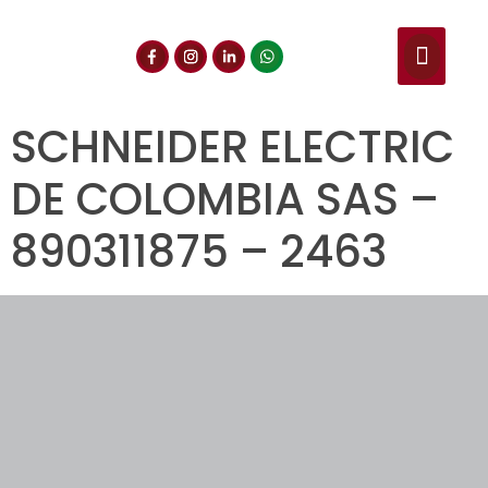
NUESTROS SERVIC
CONSULTA DE CE
DOCUMENTOS DE INT
SCHNEIDER ELECTRIC
DE COLOMBIA SAS –
890311875 – 2463