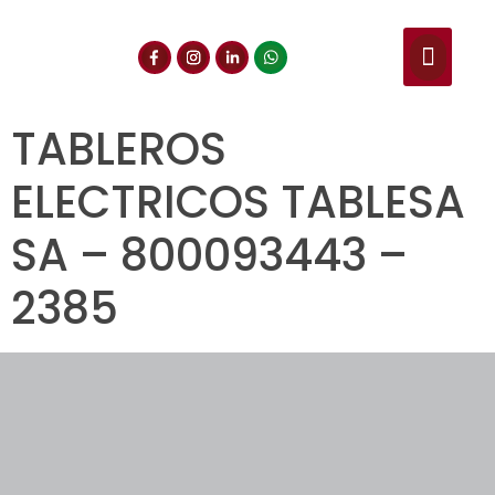
NUESTROS SERVIC
CONSULTA DE CE
DOCUMENTOS DE INT
TABLEROS
ELECTRICOS TABLESA
SA – 800093443 –
2385