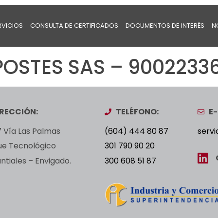
RVICIOS
CONSULTA DE CERTIFICADOS
DOCUMENTOS DE INTERÉS
N
POSTES SAS – 90022336
IRECCIÓN:
TELÉFONO:
E-
 Vía Las Palmas
(604) 444 80 87
servi
ue Tecnológico
301 790 90 20
tiales – Envigado.
300 608 51 87