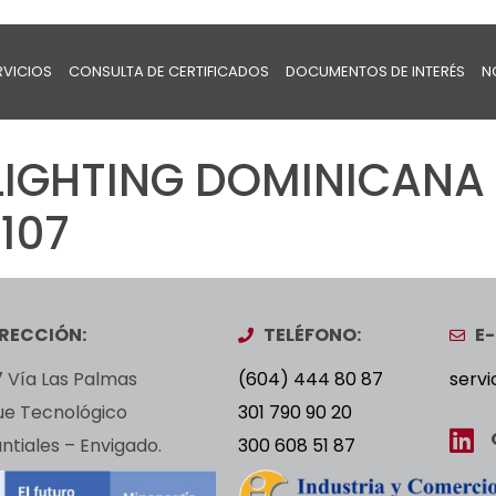
RVICIOS
CONSULTA DE CERTIFICADOS
DOCUMENTOS DE INTERÉS
N
LIGHTING DOMINICANA 
3107
IRECCIÓN:
TELÉFONO:
E-
 Vía Las Palmas
(604) 444 80 87
servi
ue Tecnológico
301 790 90 20
tiales – Envigado.
300 608 51 87