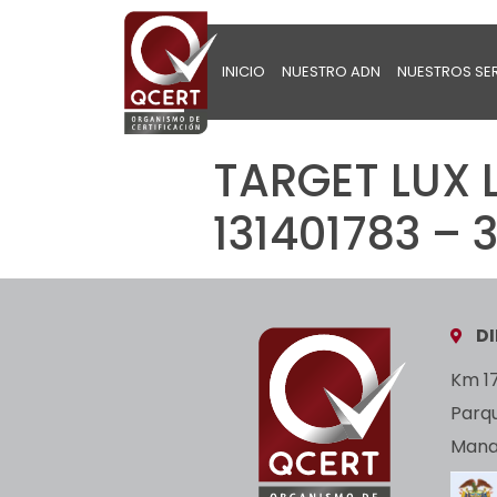
INICIO
NUESTRO ADN
NUESTROS SE
TARGET LUX 
131401783 – 
D
Km 17
Parq
Manan