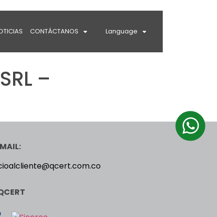
OTICIAS
CONTÁCTANOS
Language
SRL –
MAIL:
cioalcliente@qcert.com.co
QCERT