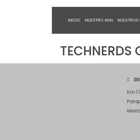
INICIO
NUESTRO ADN
NUESTROS 
TECHNERDS C
D
Km 17
Parq
Manan