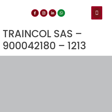
NUESTROS SERVIC
CONSULTA DE CE
DOCUMENTOS DE INT
TRAINCOL SAS –
900042180 – 1213