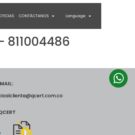
OTICIAS
CONTÁCTANOS
Language
 811004486
MAIL:
cioalcliente@qcert.com.co
QCERT