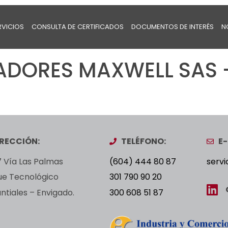
RVICIOS
CONSULTA DE CERTIFICADOS
DOCUMENTOS DE INTERÉS
N
DORES MAXWELL SAS –
IRECCIÓN:
TELÉFONO:
E-
 Vía Las Palmas
(604) 444 80 87
servi
ue Tecnológico
301 790 90 20
tiales – Envigado.
300 608 51 87