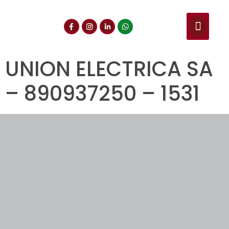
NUESTROS SERVIC
CONSULTA DE CE
DOCUMENTOS DE INT
UNION ELECTRICA SA
– 890937250 – 1531